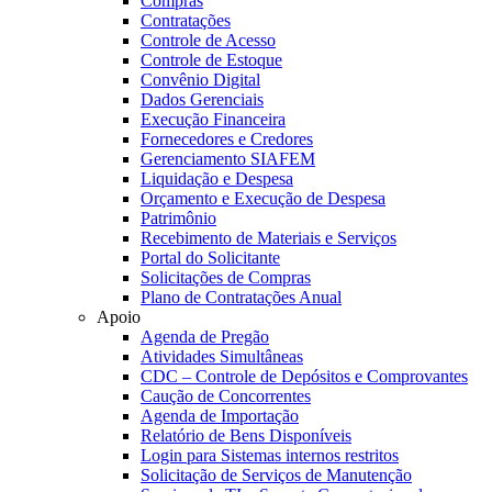
Compras
Contratações
Controle de Acesso
Controle de Estoque
Convênio Digital
Dados Gerenciais
Execução Financeira
Fornecedores e Credores
Gerenciamento SIAFEM
Liquidação e Despesa
Orçamento e Execução de Despesa
Patrimônio
Recebimento de Materiais e Serviços
Portal do Solicitante
Solicitações de Compras
Plano de Contratações Anual
Apoio
Agenda de Pregão
Atividades Simultâneas
CDC – Controle de Depósitos e Comprovantes
Caução de Concorrentes
Agenda de Importação
Relatório de Bens Disponíveis
Login para Sistemas internos restritos
Solicitação de Serviços de Manutenção