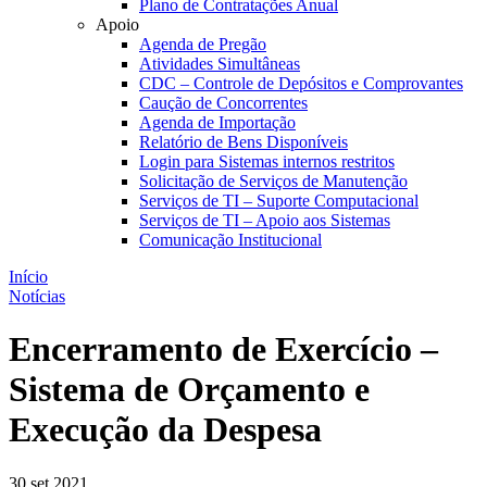
Plano de Contratações Anual
Apoio
Agenda de Pregão
Atividades Simultâneas
CDC – Controle de Depósitos e Comprovantes
Caução de Concorrentes
Agenda de Importação
Relatório de Bens Disponíveis
Login para Sistemas internos restritos
Solicitação de Serviços de Manutenção
Serviços de TI – Suporte Computacional
Serviços de TI – Apoio aos Sistemas
Comunicação Institucional
Início
Notícias
Encerramento de Exercício –
Sistema de Orçamento e
Execução da Despesa
30 set 2021