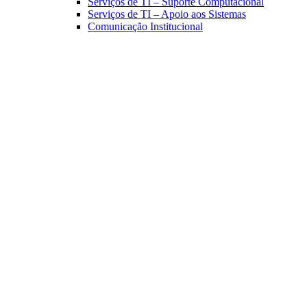
Serviços de TI – Suporte Computacional
Serviços de TI – Apoio aos Sistemas
Comunicação Institucional
Link para o Facebook
Link para o Linkedin
Link para o Instagram