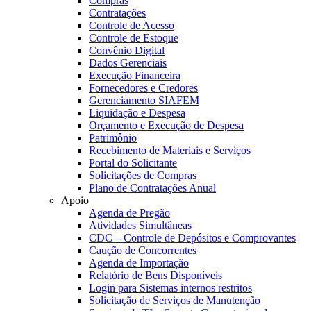
Compras
Contratações
Controle de Acesso
Controle de Estoque
Convênio Digital
Dados Gerenciais
Execução Financeira
Fornecedores e Credores
Gerenciamento SIAFEM
Liquidação e Despesa
Orçamento e Execução de Despesa
Patrimônio
Recebimento de Materiais e Serviços
Portal do Solicitante
Solicitações de Compras
Plano de Contratações Anual
Apoio
Agenda de Pregão
Atividades Simultâneas
CDC – Controle de Depósitos e Comprovantes
Caução de Concorrentes
Agenda de Importação
Relatório de Bens Disponíveis
Login para Sistemas internos restritos
Solicitação de Serviços de Manutenção