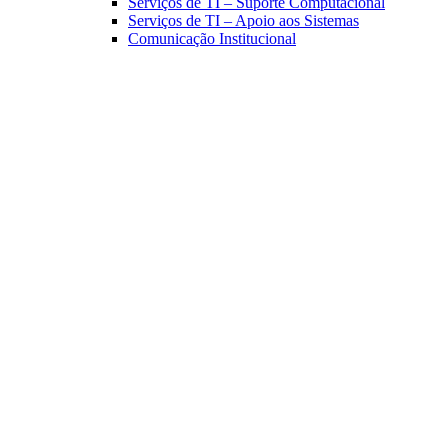
Serviços de TI – Suporte Computacional
Serviços de TI – Apoio aos Sistemas
Comunicação Institucional
Link para o Facebook
Link para o Linkedin
Link para o Instagram