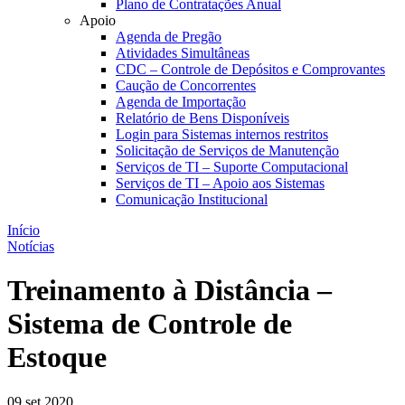
Plano de Contratações Anual
Apoio
Agenda de Pregão
Atividades Simultâneas
CDC – Controle de Depósitos e Comprovantes
Caução de Concorrentes
Agenda de Importação
Relatório de Bens Disponíveis
Login para Sistemas internos restritos
Solicitação de Serviços de Manutenção
Serviços de TI – Suporte Computacional
Serviços de TI – Apoio aos Sistemas
Comunicação Institucional
Início
Notícias
Treinamento à Distância –
Sistema de Controle de
Estoque
09 set 2020