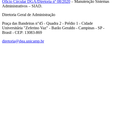
Ofício Circular DGA/Diretoria nº 08/2020
– Manutenção Sistemas
Administrativos – SIAD.
Diretoria Geral de Administração
Praça das Bandeiras n°45 - Quadra 2 - Prédio 1 - Cidade
Universitária "Zeferino Vaz" - Barão Geraldo - Campinas - SP -
Brasil - CEP: 13083-869
diretoria@dga.unicamp.br
Link para o Facebook
Link para o Linkedin