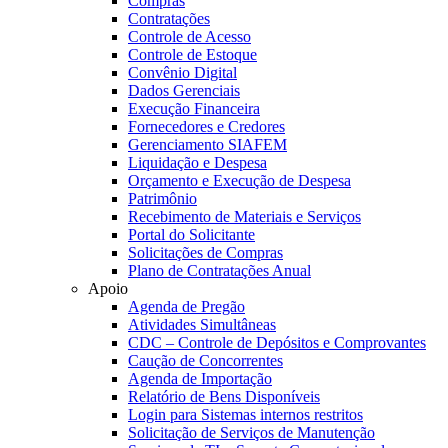
Compras
Contratações
Controle de Acesso
Controle de Estoque
Convênio Digital
Dados Gerenciais
Execução Financeira
Fornecedores e Credores
Gerenciamento SIAFEM
Liquidação e Despesa
Orçamento e Execução de Despesa
Patrimônio
Recebimento de Materiais e Serviços
Portal do Solicitante
Solicitações de Compras
Plano de Contratações Anual
Apoio
Agenda de Pregão
Atividades Simultâneas
CDC – Controle de Depósitos e Comprovantes
Caução de Concorrentes
Agenda de Importação
Relatório de Bens Disponíveis
Login para Sistemas internos restritos
Solicitação de Serviços de Manutenção