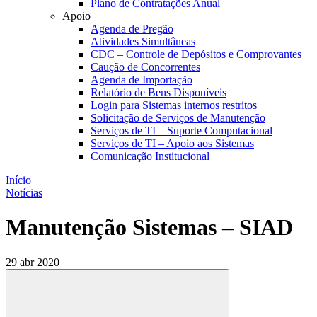
Plano de Contratações Anual
Apoio
Agenda de Pregão
Atividades Simultâneas
CDC – Controle de Depósitos e Comprovantes
Caução de Concorrentes
Agenda de Importação
Relatório de Bens Disponíveis
Login para Sistemas internos restritos
Solicitação de Serviços de Manutenção
Serviços de TI – Suporte Computacional
Serviços de TI – Apoio aos Sistemas
Comunicação Institucional
Início
Notícias
Manutenção Sistemas – SIAD
29 abr 2020