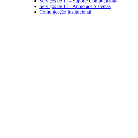
Serviços de TI – Suporte Computacional
Serviços de TI – Apoio aos Sistemas
Comunicação Institucional
Link para o Facebook
Link para o Linkedin
Link para o Instagram