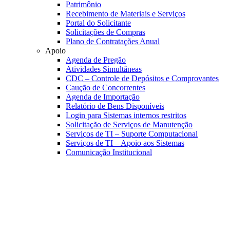
Patrimônio
Recebimento de Materiais e Serviços
Portal do Solicitante
Solicitações de Compras
Plano de Contratações Anual
Apoio
Agenda de Pregão
Atividades Simultâneas
CDC – Controle de Depósitos e Comprovantes
Caução de Concorrentes
Agenda de Importação
Relatório de Bens Disponíveis
Login para Sistemas internos restritos
Solicitação de Serviços de Manutenção
Serviços de TI – Suporte Computacional
Serviços de TI – Apoio aos Sistemas
Comunicação Institucional
Link para o Faceboo