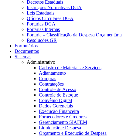
Decretos Estaduais
Instruções Normativas DGA
Leis Estaduais
Ofícios Circulares DGA
Portarias DGA
Portarias Internas
Portaria – Classificação da Despesa Orçamentária
Resoluções GR
Formulários
Documentos
Sistemas
Administrativo
Cadastro de Materiais e Serviços
Adiantamento
Compras
Contratações
Controle de Acesso
Controle de Estoque
Convênio Digital
Dados Gerenciais
Execução Financeira
Fornecedores e Credores
Gerenciamento SIAFEM
Liquidação e Despesa
Orçamento e Execução de Despesa