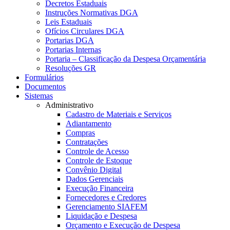
Decretos Estaduais
Instruções Normativas DGA
Leis Estaduais
Ofícios Circulares DGA
Portarias DGA
Portarias Internas
Portaria – Classificação da Despesa Orçamentária
Resoluções GR
Formulários
Documentos
Sistemas
Administrativo
Cadastro de Materiais e Serviços
Adiantamento
Compras
Contratações
Controle de Acesso
Controle de Estoque
Convênio Digital
Dados Gerenciais
Execução Financeira
Fornecedores e Credores
Gerenciamento SIAFEM
Liquidação e Despesa
Orçamento e Execução de Despesa