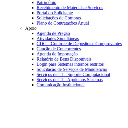
Patrimônio
Recebimento de Materiais e Serviços
Portal do Solicitante
Solicitações de Compras
Plano de Contratações Anual
Apoio
Agenda de Pregão
Atividades Simultâneas
CDC – Controle de Depósitos e Comprovantes
Caução de Concorrentes
Agenda de Importação
Relatório de Bens Disponíveis
Login para Sistemas internos restritos
Solicitação de Serviços de Manutenção
Serviços de TI – Suporte Computacional
Serviços de TI – Apoio aos Sistemas
Comunicação Institucional
Link para o Faceboo