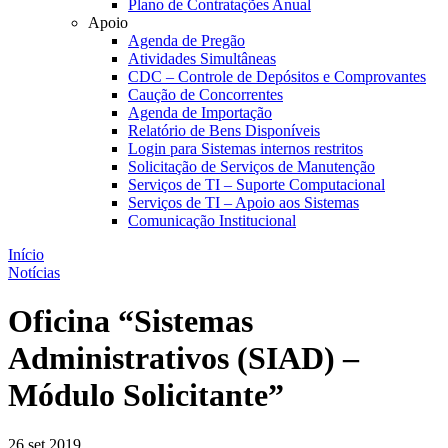
Plano de Contratações Anual
Apoio
Agenda de Pregão
Atividades Simultâneas
CDC – Controle de Depósitos e Comprovantes
Caução de Concorrentes
Agenda de Importação
Relatório de Bens Disponíveis
Login para Sistemas internos restritos
Solicitação de Serviços de Manutenção
Serviços de TI – Suporte Computacional
Serviços de TI – Apoio aos Sistemas
Comunicação Institucional
Início
Notícias
Oficina “Sistemas
Administrativos (SIAD) –
Módulo Solicitante”
26 set 2019