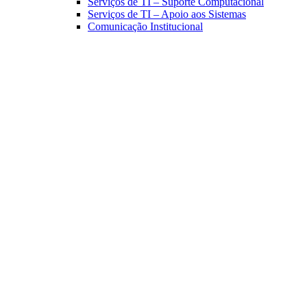
Serviços de TI – Suporte Computacional
Serviços de TI – Apoio aos Sistemas
Comunicação Institucional
Link para o Facebook
Link para o Linkedin
Link para o Instagram