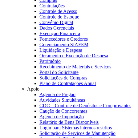
Compras
Contratações
Controle de Acesso
Controle de Estoque
Convênio Digital
Dados Gerenciais
Execução Financeira
Fornecedores e Credores
Gerenciamento SIAFEM
Liquidação e Despesa
Orçamento e Execução de Despesa
Patrimônio
Recebimento de Materiais e Serviços
Portal do Solicitante
Solicitações de Compras
Plano de Contratações Anual
Apoio
Agenda de Pregão
Atividades Simultâneas
CDC – Controle de Depósitos e Comprovantes
Caução de Concorrentes
Agenda de Importação
Relatório de Bens Disponíveis
Login para Sistemas internos restritos
Solicitação de Serviços de Manutenção