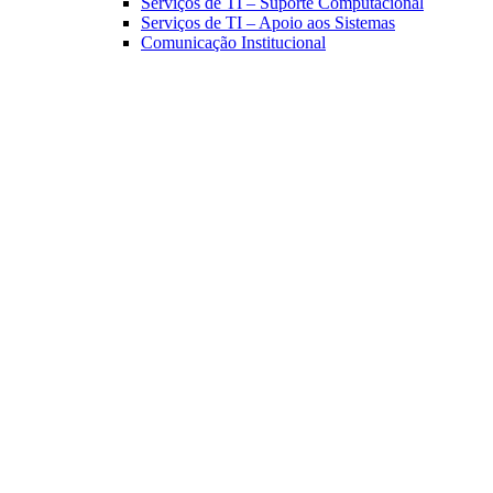
Serviços de TI – Suporte Computacional
Serviços de TI – Apoio aos Sistemas
Comunicação Institucional
Link para o Facebook
Link para o Linkedin
Link para o Instagram