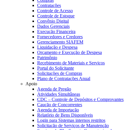
Compras
Contratações
Controle de Acesso
Controle de Estoque
Convênio Digital
Dados Gerenciais
Execução Financeira
Fornecedores e Credores
Gerenciamento SIAFEM
Liquidação e Despesa
Orçamento e Execução de Despesa
Patrimônio
Recebimento de Materiais e Serviços
Portal do Solicitante
Solicitações de Compras
Plano de Contratações Anual
Apoio
Agenda de Pregão
Atividades Simultâneas
CDC – Controle de Depósitos e Comprovantes
Caução de Concorrentes
Agenda de Importação
Relatório de Bens Disponíveis
Login para Sistemas internos restritos
Solicitação de Serviços de Manutenção