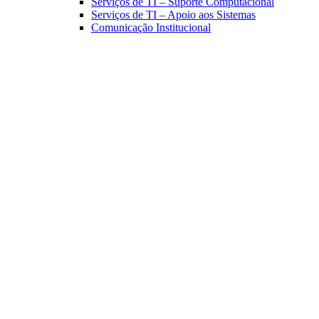
Serviços de TI – Suporte Computacional
Serviços de TI – Apoio aos Sistemas
Comunicação Institucional
Link para o Facebook
Link para o Linkedin
Link para o Instagram