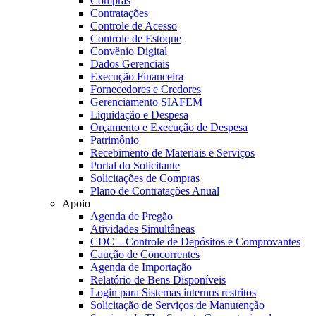
Compras
Contratações
Controle de Acesso
Controle de Estoque
Convênio Digital
Dados Gerenciais
Execução Financeira
Fornecedores e Credores
Gerenciamento SIAFEM
Liquidação e Despesa
Orçamento e Execução de Despesa
Patrimônio
Recebimento de Materiais e Serviços
Portal do Solicitante
Solicitações de Compras
Plano de Contratações Anual
Apoio
Agenda de Pregão
Atividades Simultâneas
CDC – Controle de Depósitos e Comprovantes
Caução de Concorrentes
Agenda de Importação
Relatório de Bens Disponíveis
Login para Sistemas internos restritos
Solicitação de Serviços de Manutenção