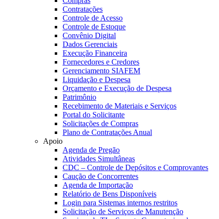
Compras
Contratações
Controle de Acesso
Controle de Estoque
Convênio Digital
Dados Gerenciais
Execução Financeira
Fornecedores e Credores
Gerenciamento SIAFEM
Liquidação e Despesa
Orçamento e Execução de Despesa
Patrimônio
Recebimento de Materiais e Serviços
Portal do Solicitante
Solicitações de Compras
Plano de Contratações Anual
Apoio
Agenda de Pregão
Atividades Simultâneas
CDC – Controle de Depósitos e Comprovantes
Caução de Concorrentes
Agenda de Importação
Relatório de Bens Disponíveis
Login para Sistemas internos restritos
Solicitação de Serviços de Manutenção