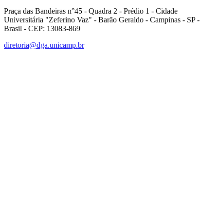
Praça das Bandeiras n°45 - Quadra 2 - Prédio 1 - Cidade
Universitária "Zeferino Vaz" - Barão Geraldo - Campinas - SP -
Brasil - CEP: 13083-869
diretoria@dga.unicamp.br
Link para o Facebook
Link para o Linkedin
Link para o Instagram