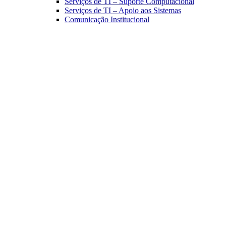
Serviços de TI – Suporte Computacional
Serviços de TI – Apoio aos Sistemas
Comunicação Institucional
Link para o Facebook
Link para o Linkedin
Link para o Instagram