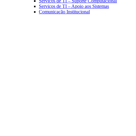
Serviços de TI – Suporte Computacional
Serviços de TI – Apoio aos Sistemas
Comunicação Institucional
Link para o Facebook
Link para o Linkedin
Link para o Instagram