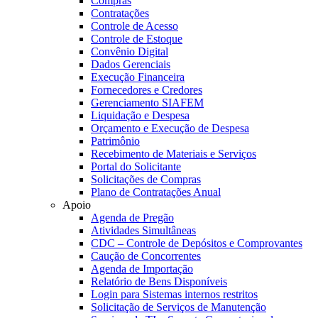
Compras
Contratações
Controle de Acesso
Controle de Estoque
Convênio Digital
Dados Gerenciais
Execução Financeira
Fornecedores e Credores
Gerenciamento SIAFEM
Liquidação e Despesa
Orçamento e Execução de Despesa
Patrimônio
Recebimento de Materiais e Serviços
Portal do Solicitante
Solicitações de Compras
Plano de Contratações Anual
Apoio
Agenda de Pregão
Atividades Simultâneas
CDC – Controle de Depósitos e Comprovantes
Caução de Concorrentes
Agenda de Importação
Relatório de Bens Disponíveis
Login para Sistemas internos restritos
Solicitação de Serviços de Manutenção