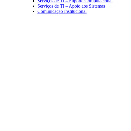
Serviços de TI – Suporte Computacional
Serviços de TI – Apoio aos Sistemas
Comunicação Institucional
Link para o Facebook
Link para o Linkedin
Link para o Instagram