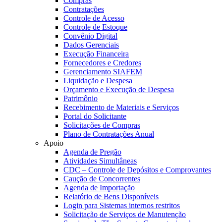
Compras
Contratações
Controle de Acesso
Controle de Estoque
Convênio Digital
Dados Gerenciais
Execução Financeira
Fornecedores e Credores
Gerenciamento SIAFEM
Liquidação e Despesa
Orçamento e Execução de Despesa
Patrimônio
Recebimento de Materiais e Serviços
Portal do Solicitante
Solicitações de Compras
Plano de Contratações Anual
Apoio
Agenda de Pregão
Atividades Simultâneas
CDC – Controle de Depósitos e Comprovantes
Caução de Concorrentes
Agenda de Importação
Relatório de Bens Disponíveis
Login para Sistemas internos restritos
Solicitação de Serviços de Manutenção