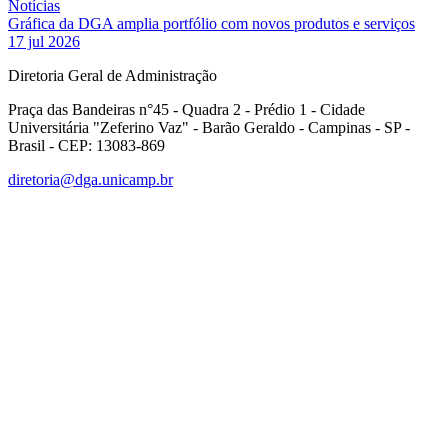
Notícias
Gráfica da DGA amplia portfólio com novos produtos e serviços
17 jul 2026
Diretoria Geral de Administração
Praça das Bandeiras n°45 - Quadra 2 - Prédio 1 - Cidade
Universitária "Zeferino Vaz" - Barão Geraldo - Campinas - SP -
Brasil - CEP: 13083-869
diretoria@dga.unicamp.br
Link para o Facebook
Link para o Linkedin