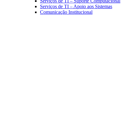
Serviços de TI – Suporte Computacional
Serviços de TI – Apoio aos Sistemas
Comunicação Institucional
Link para o Facebook
Link para o Linkedin
Link para o Instagram