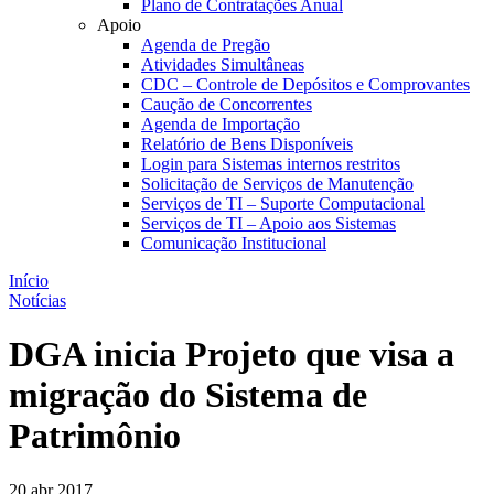
Plano de Contratações Anual
Apoio
Agenda de Pregão
Atividades Simultâneas
CDC – Controle de Depósitos e Comprovantes
Caução de Concorrentes
Agenda de Importação
Relatório de Bens Disponíveis
Login para Sistemas internos restritos
Solicitação de Serviços de Manutenção
Serviços de TI – Suporte Computacional
Serviços de TI – Apoio aos Sistemas
Comunicação Institucional
Início
Notícias
DGA inicia Projeto que visa a
migração do Sistema de
Patrimônio
20 abr 2017