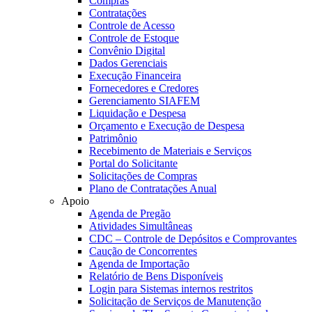
Compras
Contratações
Controle de Acesso
Controle de Estoque
Convênio Digital
Dados Gerenciais
Execução Financeira
Fornecedores e Credores
Gerenciamento SIAFEM
Liquidação e Despesa
Orçamento e Execução de Despesa
Patrimônio
Recebimento de Materiais e Serviços
Portal do Solicitante
Solicitações de Compras
Plano de Contratações Anual
Apoio
Agenda de Pregão
Atividades Simultâneas
CDC – Controle de Depósitos e Comprovantes
Caução de Concorrentes
Agenda de Importação
Relatório de Bens Disponíveis
Login para Sistemas internos restritos
Solicitação de Serviços de Manutenção