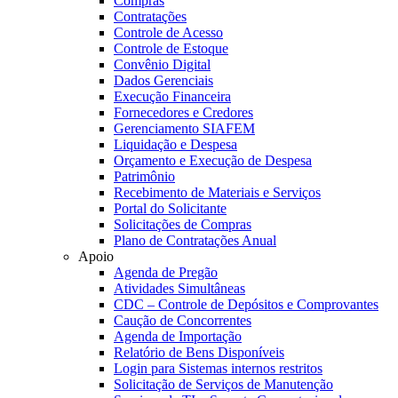
Compras
Contratações
Controle de Acesso
Controle de Estoque
Convênio Digital
Dados Gerenciais
Execução Financeira
Fornecedores e Credores
Gerenciamento SIAFEM
Liquidação e Despesa
Orçamento e Execução de Despesa
Patrimônio
Recebimento de Materiais e Serviços
Portal do Solicitante
Solicitações de Compras
Plano de Contratações Anual
Apoio
Agenda de Pregão
Atividades Simultâneas
CDC – Controle de Depósitos e Comprovantes
Caução de Concorrentes
Agenda de Importação
Relatório de Bens Disponíveis
Login para Sistemas internos restritos
Solicitação de Serviços de Manutenção