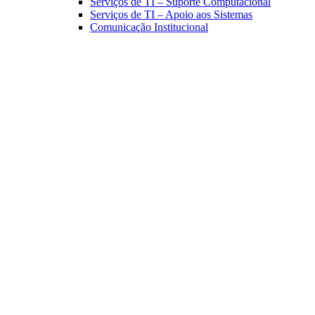
Serviços de TI – Suporte Computacional
Serviços de TI – Apoio aos Sistemas
Comunicação Institucional
Link para o Facebook
Link para o Linkedin
Link para o Instagram