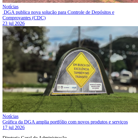
Notícias
DGA publica nova solução para Controle de Depósitos e
Comprovantes (CDC)
23 jul 2026
Notícias
Gráfica da DGA amplia portfólio com novos produtos e serviços
17 jul 2026
Diretoria Geral de Administração