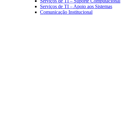
Serviços de TI – Suporte Computacional
Serviços de TI – Apoio aos Sistemas
Comunicação Institucional
Link para o Facebook
Link para o Linkedin
Link para o Instagram