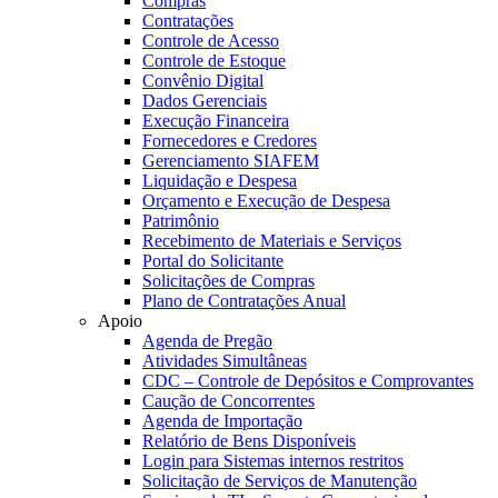
Compras
Contratações
Controle de Acesso
Controle de Estoque
Convênio Digital
Dados Gerenciais
Execução Financeira
Fornecedores e Credores
Gerenciamento SIAFEM
Liquidação e Despesa
Orçamento e Execução de Despesa
Patrimônio
Recebimento de Materiais e Serviços
Portal do Solicitante
Solicitações de Compras
Plano de Contratações Anual
Apoio
Agenda de Pregão
Atividades Simultâneas
CDC – Controle de Depósitos e Comprovantes
Caução de Concorrentes
Agenda de Importação
Relatório de Bens Disponíveis
Login para Sistemas internos restritos
Solicitação de Serviços de Manutenção