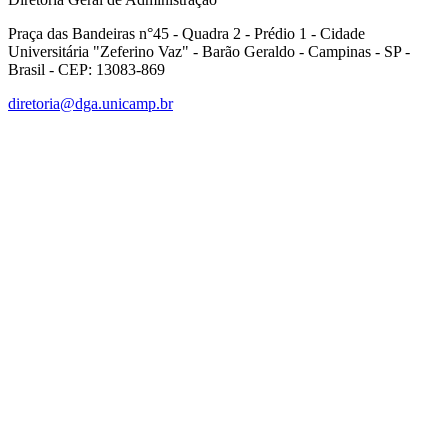
Praça das Bandeiras n°45 - Quadra 2 - Prédio 1 - Cidade
Universitária "Zeferino Vaz" - Barão Geraldo - Campinas - SP -
Brasil - CEP: 13083-869
diretoria@dga.unicamp.br
Link para o Facebook
Link para o Linkedin
Link para o Instagram