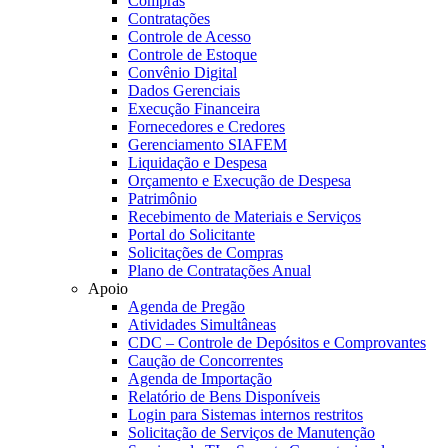
Compras
Contratações
Controle de Acesso
Controle de Estoque
Convênio Digital
Dados Gerenciais
Execução Financeira
Fornecedores e Credores
Gerenciamento SIAFEM
Liquidação e Despesa
Orçamento e Execução de Despesa
Patrimônio
Recebimento de Materiais e Serviços
Portal do Solicitante
Solicitações de Compras
Plano de Contratações Anual
Apoio
Agenda de Pregão
Atividades Simultâneas
CDC – Controle de Depósitos e Comprovantes
Caução de Concorrentes
Agenda de Importação
Relatório de Bens Disponíveis
Login para Sistemas internos restritos
Solicitação de Serviços de Manutenção