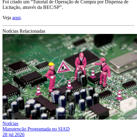
Foi criado um “Tutorial de Operação de Compra por Dispensa de
Licitação, através da BEC/SP”.
Veja
aqui
.
Notícias Relacionadas
Notícias
Manutenção Programada no SIAD
28 jul 2026