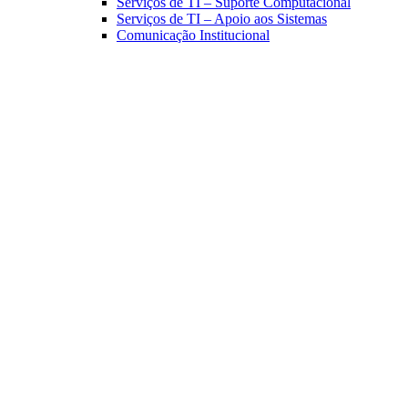
Serviços de TI – Suporte Computacional
Serviços de TI – Apoio aos Sistemas
Comunicação Institucional
Link para o Facebook
Link para o Linkedin
Link para o Instagram