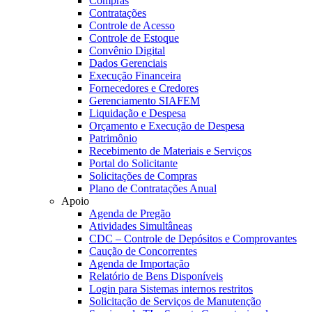
Compras
Contratações
Controle de Acesso
Controle de Estoque
Convênio Digital
Dados Gerenciais
Execução Financeira
Fornecedores e Credores
Gerenciamento SIAFEM
Liquidação e Despesa
Orçamento e Execução de Despesa
Patrimônio
Recebimento de Materiais e Serviços
Portal do Solicitante
Solicitações de Compras
Plano de Contratações Anual
Apoio
Agenda de Pregão
Atividades Simultâneas
CDC – Controle de Depósitos e Comprovantes
Caução de Concorrentes
Agenda de Importação
Relatório de Bens Disponíveis
Login para Sistemas internos restritos
Solicitação de Serviços de Manutenção