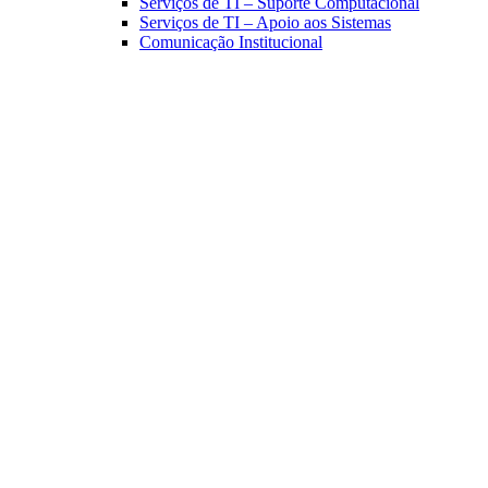
Serviços de TI – Suporte Computacional
Serviços de TI – Apoio aos Sistemas
Comunicação Institucional
Link para o Facebook
Link para o Linkedin
Link para o Instagram