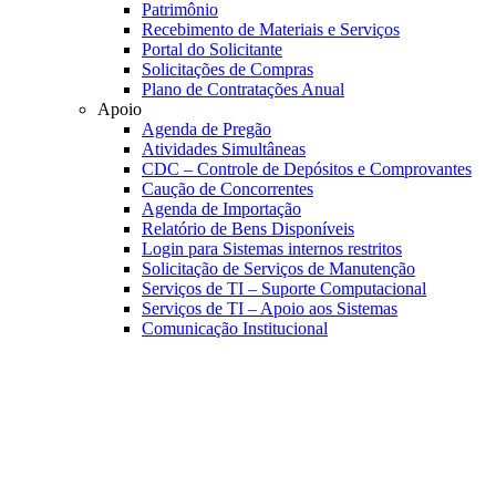
Patrimônio
Recebimento de Materiais e Serviços
Portal do Solicitante
Solicitações de Compras
Plano de Contratações Anual
Apoio
Agenda de Pregão
Atividades Simultâneas
CDC – Controle de Depósitos e Comprovantes
Caução de Concorrentes
Agenda de Importação
Relatório de Bens Disponíveis
Login para Sistemas internos restritos
Solicitação de Serviços de Manutenção
Serviços de TI – Suporte Computacional
Serviços de TI – Apoio aos Sistemas
Comunicação Institucional
Link para o Faceboo