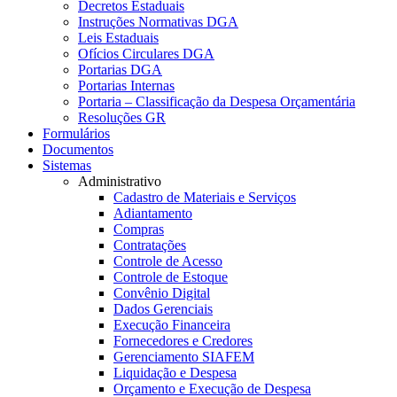
Decretos Estaduais
Instruções Normativas DGA
Leis Estaduais
Ofícios Circulares DGA
Portarias DGA
Portarias Internas
Portaria – Classificação da Despesa Orçamentária
Resoluções GR
Formulários
Documentos
Sistemas
Administrativo
Cadastro de Materiais e Serviços
Adiantamento
Compras
Contratações
Controle de Acesso
Controle de Estoque
Convênio Digital
Dados Gerenciais
Execução Financeira
Fornecedores e Credores
Gerenciamento SIAFEM
Liquidação e Despesa
Orçamento e Execução de Despesa