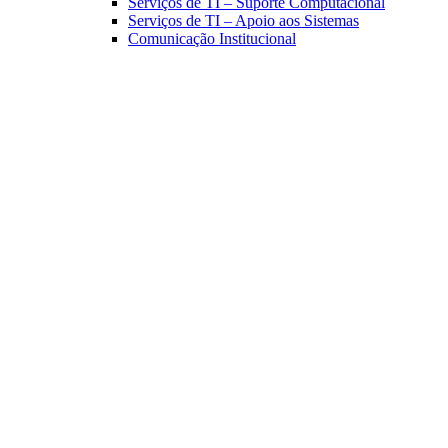
Serviços de TI – Suporte Computacional
Serviços de TI – Apoio aos Sistemas
Comunicação Institucional
Link para o Facebook
Link para o Linkedin
Link para o Instagram