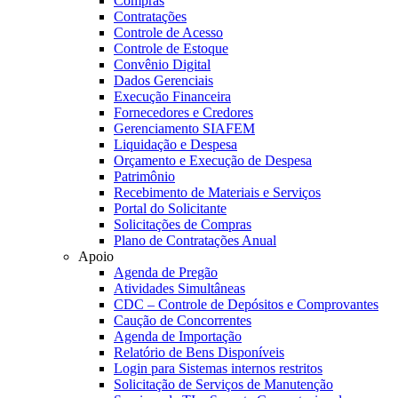
Compras
Contratações
Controle de Acesso
Controle de Estoque
Convênio Digital
Dados Gerenciais
Execução Financeira
Fornecedores e Credores
Gerenciamento SIAFEM
Liquidação e Despesa
Orçamento e Execução de Despesa
Patrimônio
Recebimento de Materiais e Serviços
Portal do Solicitante
Solicitações de Compras
Plano de Contratações Anual
Apoio
Agenda de Pregão
Atividades Simultâneas
CDC – Controle de Depósitos e Comprovantes
Caução de Concorrentes
Agenda de Importação
Relatório de Bens Disponíveis
Login para Sistemas internos restritos
Solicitação de Serviços de Manutenção