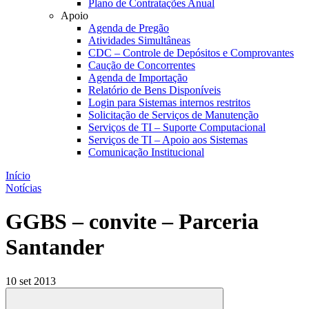
Plano de Contratações Anual
Apoio
Agenda de Pregão
Atividades Simultâneas
CDC – Controle de Depósitos e Comprovantes
Caução de Concorrentes
Agenda de Importação
Relatório de Bens Disponíveis
Login para Sistemas internos restritos
Solicitação de Serviços de Manutenção
Serviços de TI – Suporte Computacional
Serviços de TI – Apoio aos Sistemas
Comunicação Institucional
Início
Notícias
GGBS – convite – Parceria
Santander
10 set 2013