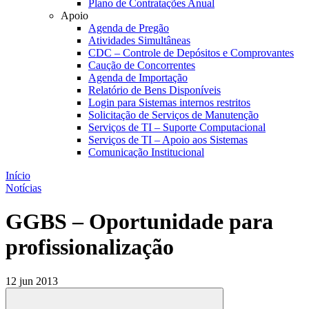
Plano de Contratações Anual
Apoio
Agenda de Pregão
Atividades Simultâneas
CDC – Controle de Depósitos e Comprovantes
Caução de Concorrentes
Agenda de Importação
Relatório de Bens Disponíveis
Login para Sistemas internos restritos
Solicitação de Serviços de Manutenção
Serviços de TI – Suporte Computacional
Serviços de TI – Apoio aos Sistemas
Comunicação Institucional
Início
Notícias
GGBS – Oportunidade para
profissionalização
12 jun 2013