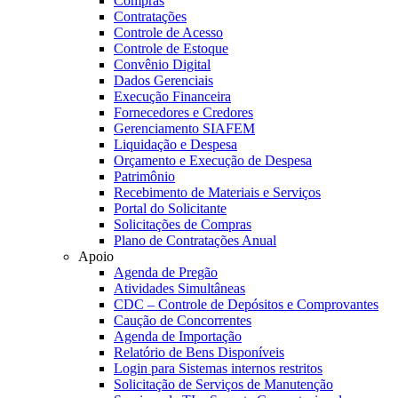
Compras
Contratações
Controle de Acesso
Controle de Estoque
Convênio Digital
Dados Gerenciais
Execução Financeira
Fornecedores e Credores
Gerenciamento SIAFEM
Liquidação e Despesa
Orçamento e Execução de Despesa
Patrimônio
Recebimento de Materiais e Serviços
Portal do Solicitante
Solicitações de Compras
Plano de Contratações Anual
Apoio
Agenda de Pregão
Atividades Simultâneas
CDC – Controle de Depósitos e Comprovantes
Caução de Concorrentes
Agenda de Importação
Relatório de Bens Disponíveis
Login para Sistemas internos restritos
Solicitação de Serviços de Manutenção