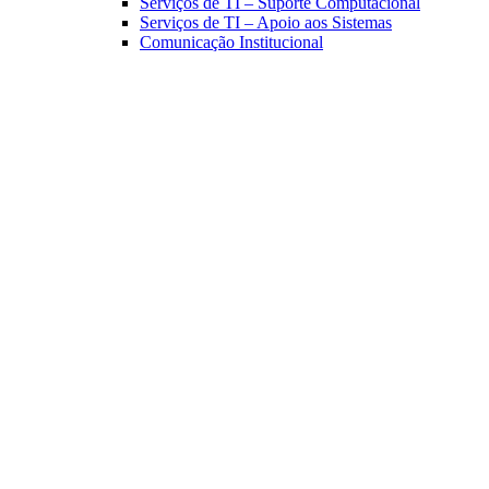
Serviços de TI – Suporte Computacional
Serviços de TI – Apoio aos Sistemas
Comunicação Institucional
Link para o Facebook
Link para o Linkedin
Link para o Instagram