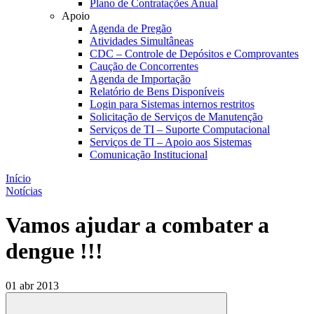
Plano de Contratações Anual
Apoio
Agenda de Pregão
Atividades Simultâneas
CDC – Controle de Depósitos e Comprovantes
Caução de Concorrentes
Agenda de Importação
Relatório de Bens Disponíveis
Login para Sistemas internos restritos
Solicitação de Serviços de Manutenção
Serviços de TI – Suporte Computacional
Serviços de TI – Apoio aos Sistemas
Comunicação Institucional
Início
Notícias
Vamos ajudar a combater a
dengue !!!
01 abr 2013