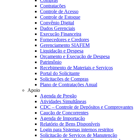
Compras
Contratações
Controle de Acesso
Controle de Estoque
Convênio Digital
Dados Gerenciais
Execução Financeira
Fornecedores e Credores
Gerenciamento SIAFEM
Liquidação e Despesa
Orçamento e Execução de Despesa
Patrimônio
Recebimento de Materiais e Serviços
Portal do Solicitante
Solicitações de Compras
Plano de Contratações Anual
Apoio
Agenda de Pregão
Atividades Simultâneas
CDC – Controle de Depósitos e Comprovantes
Caução de Concorrentes
Agenda de Importação
Relatório de Bens Disponíveis
Login para Sistemas internos restritos
Solicitação de Serviços de Manutenção