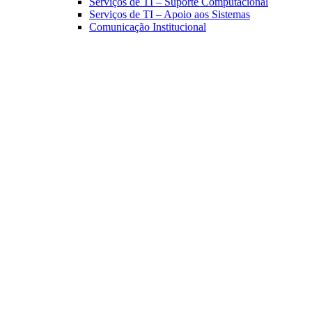
Serviços de TI – Suporte Computacional
Serviços de TI – Apoio aos Sistemas
Comunicação Institucional
Link para o Facebook
Link para o Linkedin
Link para o Instagram