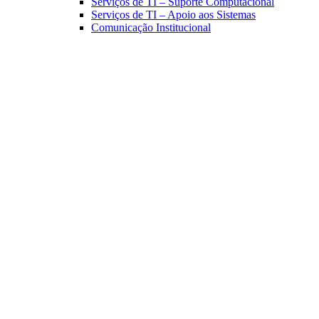
Serviços de TI – Suporte Computacional
Serviços de TI – Apoio aos Sistemas
Comunicação Institucional
Link para o Facebook
Link para o Linkedin
Link para o Instagram