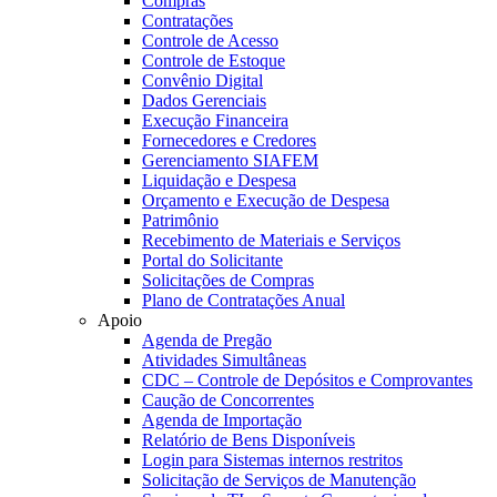
Compras
Contratações
Controle de Acesso
Controle de Estoque
Convênio Digital
Dados Gerenciais
Execução Financeira
Fornecedores e Credores
Gerenciamento SIAFEM
Liquidação e Despesa
Orçamento e Execução de Despesa
Patrimônio
Recebimento de Materiais e Serviços
Portal do Solicitante
Solicitações de Compras
Plano de Contratações Anual
Apoio
Agenda de Pregão
Atividades Simultâneas
CDC – Controle de Depósitos e Comprovantes
Caução de Concorrentes
Agenda de Importação
Relatório de Bens Disponíveis
Login para Sistemas internos restritos
Solicitação de Serviços de Manutenção