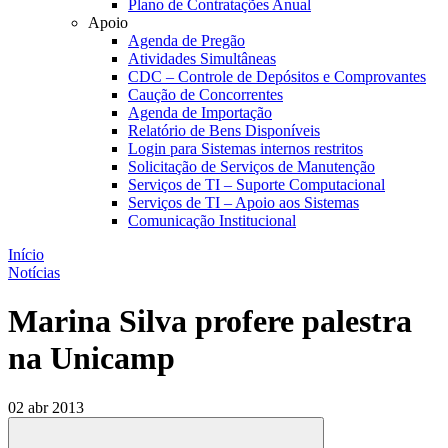
Plano de Contratações Anual
Apoio
Agenda de Pregão
Atividades Simultâneas
CDC – Controle de Depósitos e Comprovantes
Caução de Concorrentes
Agenda de Importação
Relatório de Bens Disponíveis
Login para Sistemas internos restritos
Solicitação de Serviços de Manutenção
Serviços de TI – Suporte Computacional
Serviços de TI – Apoio aos Sistemas
Comunicação Institucional
Início
Notícias
Marina Silva profere palestra
na Unicamp
02 abr 2013