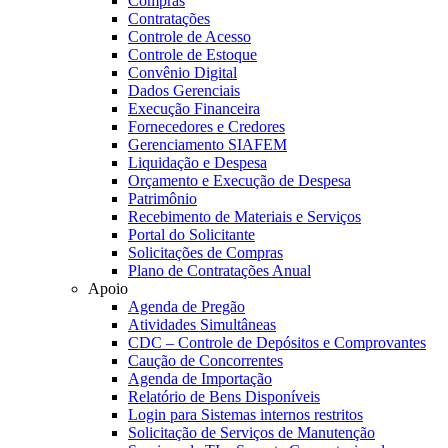
Compras
Contratações
Controle de Acesso
Controle de Estoque
Convênio Digital
Dados Gerenciais
Execução Financeira
Fornecedores e Credores
Gerenciamento SIAFEM
Liquidação e Despesa
Orçamento e Execução de Despesa
Patrimônio
Recebimento de Materiais e Serviços
Portal do Solicitante
Solicitações de Compras
Plano de Contratações Anual
Apoio
Agenda de Pregão
Atividades Simultâneas
CDC – Controle de Depósitos e Comprovantes
Caução de Concorrentes
Agenda de Importação
Relatório de Bens Disponíveis
Login para Sistemas internos restritos
Solicitação de Serviços de Manutenção