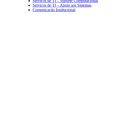
Serviços de TI – Suporte Computacional
Serviços de TI – Apoio aos Sistemas
Comunicação Institucional
Link para o Facebook
Link para o Linkedin
Link para o Instagram