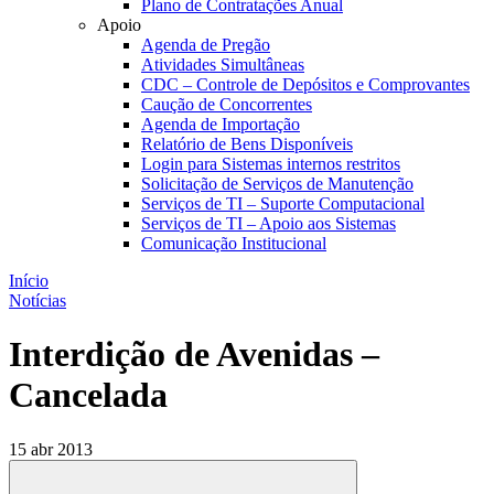
Plano de Contratações Anual
Apoio
Agenda de Pregão
Atividades Simultâneas
CDC – Controle de Depósitos e Comprovantes
Caução de Concorrentes
Agenda de Importação
Relatório de Bens Disponíveis
Login para Sistemas internos restritos
Solicitação de Serviços de Manutenção
Serviços de TI – Suporte Computacional
Serviços de TI – Apoio aos Sistemas
Comunicação Institucional
Início
Notícias
Interdição de Avenidas –
Cancelada
15 abr 2013