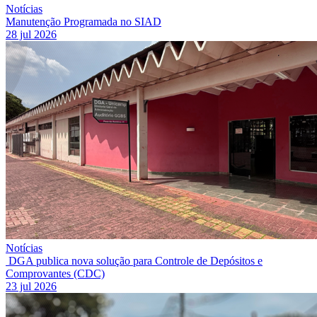
Notícias
Manutenção Programada no SIAD
28 jul 2026
Notícias
DGA publica nova solução para Controle de Depósitos e
Comprovantes (CDC)
23 jul 2026