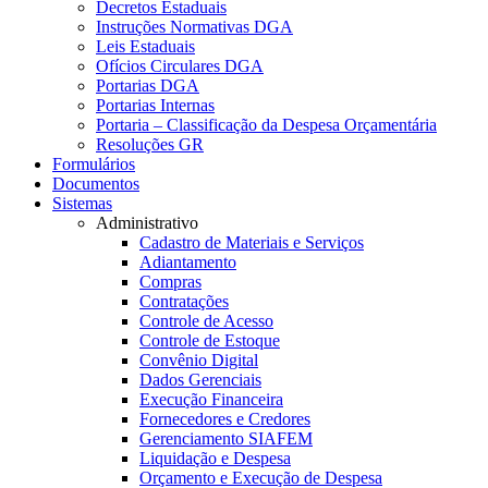
Decretos Estaduais
Instruções Normativas DGA
Leis Estaduais
Ofícios Circulares DGA
Portarias DGA
Portarias Internas
Portaria – Classificação da Despesa Orçamentária
Resoluções GR
Formulários
Documentos
Sistemas
Administrativo
Cadastro de Materiais e Serviços
Adiantamento
Compras
Contratações
Controle de Acesso
Controle de Estoque
Convênio Digital
Dados Gerenciais
Execução Financeira
Fornecedores e Credores
Gerenciamento SIAFEM
Liquidação e Despesa
Orçamento e Execução de Despesa