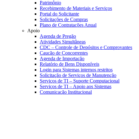
Patrimônio
Recebimento de Materiais e Serviços
Portal do Solicitante
Solicitações de Compras
Plano de Contratações Anual
Apoio
Agenda de Pregão
Atividades Simultâneas
CDC – Controle de Depósitos e Comprovantes
Caução de Concorrentes
Agenda de Importação
Relatório de Bens Disponíveis
Login para Sistemas internos restritos
Solicitação de Serviços de Manutenção
Serviços de TI – Suporte Computacional
Serviços de TI – Apoio aos Sistemas
Comunicação Institucional
Link para o Faceboo