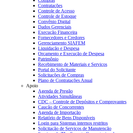
Compras
Contratações
Controle de Acesso
Controle de Estoque
Convênio Digital
Dados Gerenciais
Execução Financeira
Fornecedores e Credores
Gerenciamento SIAFEM
Liquidação e Despesa
Orçamento e Execução de Despesa
Patrimônio
Recebimento de Materiais e Serviços
Portal do Solicitante
Solicitações de Compras
Plano de Contratações Anual
Apoio
Agenda de Pregão
Atividades Simultâneas
CDC – Controle de Depósitos e Comprovantes
Caução de Concorrentes
Agenda de Importação
Relatório de Bens Disponíveis
Login para Sistemas internos restritos
Solicitação de Serviços de Manutenção