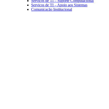
Serviços de TI – Suporte Computacional
Serviços de TI – Apoio aos Sistemas
Comunicação Institucional
Link para o Facebook
Link para o Linkedin
Link para o Instagram