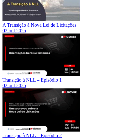
A Transição à Nova Lei de Licitações
02 out 2025
Transição à NLL – Episódio 1
02 out 2025
Transição à NLL – Episódio 2