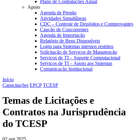
Plano de Contratações Anual
Apoio
Agenda de Pregão
Atividades Simultâneas
CDC – Controle de Depósitos e Comprovantes
Caução de Concorrentes
Agenda de Importação
Relatório de Bens Disponíveis
Login para Sistemas internos restritos
Solicitação de Serviços de Manutenção
Serviços de TI – Suporte Computacional
Serviços de TI – Apoio aos Sistemas
Comunicação Institucional
Início
Capacitações
EPCP
TCESP
Temas de Licitações e
Contratos na Jurisprudência
do TCESP
02 out 2025