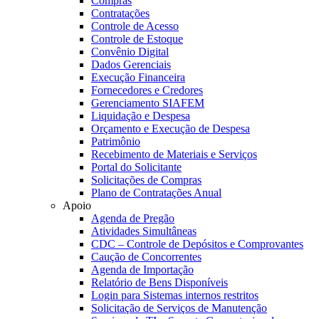
Compras
Contratações
Controle de Acesso
Controle de Estoque
Convênio Digital
Dados Gerenciais
Execução Financeira
Fornecedores e Credores
Gerenciamento SIAFEM
Liquidação e Despesa
Orçamento e Execução de Despesa
Patrimônio
Recebimento de Materiais e Serviços
Portal do Solicitante
Solicitações de Compras
Plano de Contratações Anual
Apoio
Agenda de Pregão
Atividades Simultâneas
CDC – Controle de Depósitos e Comprovantes
Caução de Concorrentes
Agenda de Importação
Relatório de Bens Disponíveis
Login para Sistemas internos restritos
Solicitação de Serviços de Manutenção