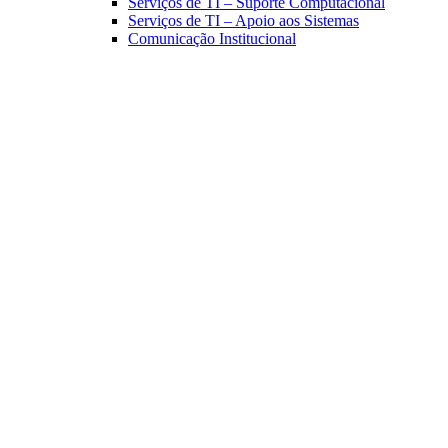
Serviços de TI – Suporte Computacional
Serviços de TI – Apoio aos Sistemas
Comunicação Institucional
Link para o Facebook
Link para o Linkedin
Link para o Instagram