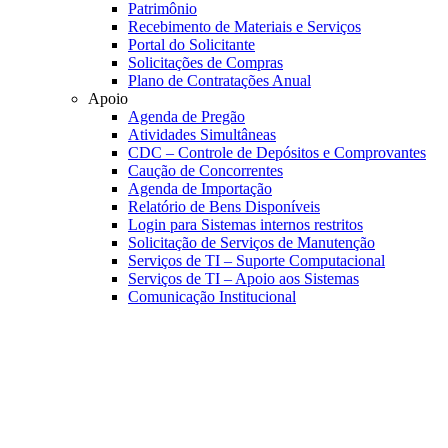
Patrimônio
Recebimento de Materiais e Serviços
Portal do Solicitante
Solicitações de Compras
Plano de Contratações Anual
Apoio
Agenda de Pregão
Atividades Simultâneas
CDC – Controle de Depósitos e Comprovantes
Caução de Concorrentes
Agenda de Importação
Relatório de Bens Disponíveis
Login para Sistemas internos restritos
Solicitação de Serviços de Manutenção
Serviços de TI – Suporte Computacional
Serviços de TI – Apoio aos Sistemas
Comunicação Institucional
Link para o Faceboo