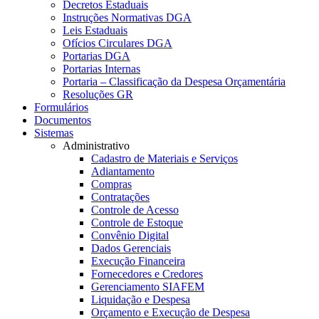
Decretos Estaduais
Instruções Normativas DGA
Leis Estaduais
Ofícios Circulares DGA
Portarias DGA
Portarias Internas
Portaria – Classificação da Despesa Orçamentária
Resoluções GR
Formulários
Documentos
Sistemas
Administrativo
Cadastro de Materiais e Serviços
Adiantamento
Compras
Contratações
Controle de Acesso
Controle de Estoque
Convênio Digital
Dados Gerenciais
Execução Financeira
Fornecedores e Credores
Gerenciamento SIAFEM
Liquidação e Despesa
Orçamento e Execução de Despesa