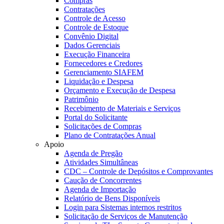
Compras
Contratações
Controle de Acesso
Controle de Estoque
Convênio Digital
Dados Gerenciais
Execução Financeira
Fornecedores e Credores
Gerenciamento SIAFEM
Liquidação e Despesa
Orçamento e Execução de Despesa
Patrimônio
Recebimento de Materiais e Serviços
Portal do Solicitante
Solicitações de Compras
Plano de Contratações Anual
Apoio
Agenda de Pregão
Atividades Simultâneas
CDC – Controle de Depósitos e Comprovantes
Caução de Concorrentes
Agenda de Importação
Relatório de Bens Disponíveis
Login para Sistemas internos restritos
Solicitação de Serviços de Manutenção