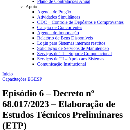
Plano de Contratações Anual
Apoio
Agenda de Pregão
Atividades Simultâneas
CDC – Controle de Depósitos e Comprovantes
Caução de Concorrentes
Agenda de Importação
Relatório de Bens Disponíveis
Login para Sistemas internos restritos
Solicitação de Serviços de Manutenção
Serviços de TI – Suporte Computacional
Serviços de TI – Apoio aos Sistemas
Comunicação Institucional
Início
Capacitações
EGESP
Episódio 6 – Decreto nº
68.017/2023 – Elaboração de
Estudos Técnicos Preliminares
(ETP)