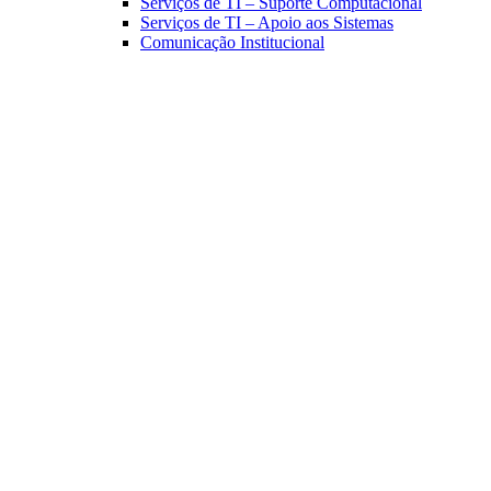
Serviços de TI – Suporte Computacional
Serviços de TI – Apoio aos Sistemas
Comunicação Institucional
Link para o Facebook
Link para o Linkedin
Link para o Instagram