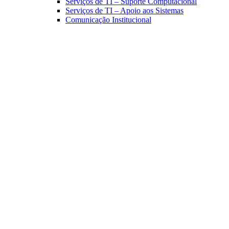
Serviços de TI – Suporte Computacional
Serviços de TI – Apoio aos Sistemas
Comunicação Institucional
Link para o Facebook
Link para o Linkedin
Link para o Instagram