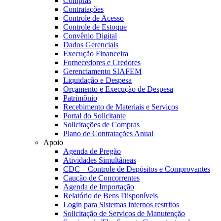
Compras
Contratações
Controle de Acesso
Controle de Estoque
Convênio Digital
Dados Gerenciais
Execução Financeira
Fornecedores e Credores
Gerenciamento SIAFEM
Liquidação e Despesa
Orçamento e Execução de Despesa
Patrimônio
Recebimento de Materiais e Serviços
Portal do Solicitante
Solicitações de Compras
Plano de Contratações Anual
Apoio
Agenda de Pregão
Atividades Simultâneas
CDC – Controle de Depósitos e Comprovantes
Caução de Concorrentes
Agenda de Importação
Relatório de Bens Disponíveis
Login para Sistemas internos restritos
Solicitação de Serviços de Manutenção