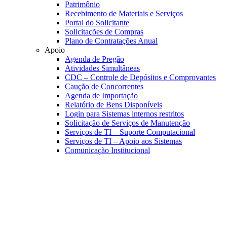
Patrimônio
Recebimento de Materiais e Serviços
Portal do Solicitante
Solicitações de Compras
Plano de Contratações Anual
Apoio
Agenda de Pregão
Atividades Simultâneas
CDC – Controle de Depósitos e Comprovantes
Caução de Concorrentes
Agenda de Importação
Relatório de Bens Disponíveis
Login para Sistemas internos restritos
Solicitação de Serviços de Manutenção
Serviços de TI – Suporte Computacional
Serviços de TI – Apoio aos Sistemas
Comunicação Institucional
Link para o Faceboo