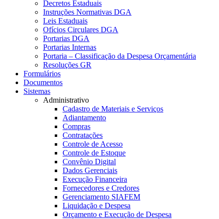
Decretos Estaduais
Instruções Normativas DGA
Leis Estaduais
Ofícios Circulares DGA
Portarias DGA
Portarias Internas
Portaria – Classificação da Despesa Orçamentária
Resoluções GR
Formulários
Documentos
Sistemas
Administrativo
Cadastro de Materiais e Serviços
Adiantamento
Compras
Contratações
Controle de Acesso
Controle de Estoque
Convênio Digital
Dados Gerenciais
Execução Financeira
Fornecedores e Credores
Gerenciamento SIAFEM
Liquidação e Despesa
Orçamento e Execução de Despesa