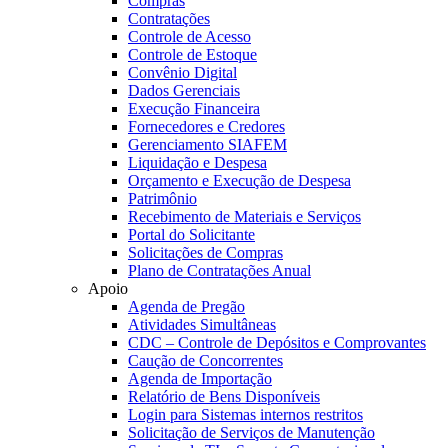
Compras
Contratações
Controle de Acesso
Controle de Estoque
Convênio Digital
Dados Gerenciais
Execução Financeira
Fornecedores e Credores
Gerenciamento SIAFEM
Liquidação e Despesa
Orçamento e Execução de Despesa
Patrimônio
Recebimento de Materiais e Serviços
Portal do Solicitante
Solicitações de Compras
Plano de Contratações Anual
Apoio
Agenda de Pregão
Atividades Simultâneas
CDC – Controle de Depósitos e Comprovantes
Caução de Concorrentes
Agenda de Importação
Relatório de Bens Disponíveis
Login para Sistemas internos restritos
Solicitação de Serviços de Manutenção