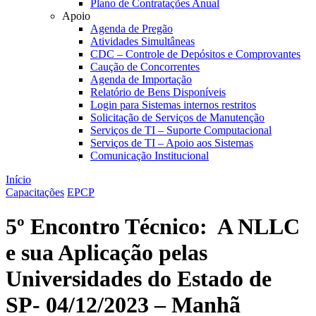
Plano de Contratações Anual
Apoio
Agenda de Pregão
Atividades Simultâneas
CDC – Controle de Depósitos e Comprovantes
Caução de Concorrentes
Agenda de Importação
Relatório de Bens Disponíveis
Login para Sistemas internos restritos
Solicitação de Serviços de Manutenção
Serviços de TI – Suporte Computacional
Serviços de TI – Apoio aos Sistemas
Comunicação Institucional
Início
Capacitações
EPCP
5º Encontro Técnico: A NLLC
e sua Aplicação pelas
Universidades do Estado de
SP- 04/12/2023 – Manhã