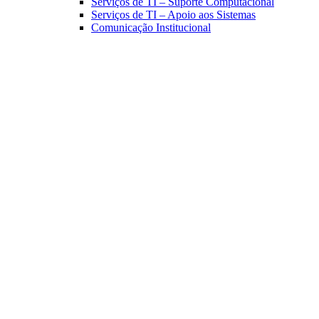
Serviços de TI – Suporte Computacional
Serviços de TI – Apoio aos Sistemas
Comunicação Institucional
Link para o Facebook
Link para o Linkedin
Link para o Instagram