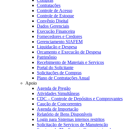
Compras
Contratações
Controle de Acesso
Controle de Estoque
Convênio Digital
Dados Gerenciais
Execução Financeira
Fornecedores e Credores
Gerenciamento SIAFEM
Liquidação e Despesa
Orçamento e Execução de Despesa
Patrimônio
Recebimento de Materiais e Serviços
Portal do Solicitante
Solicitações de Compras
Plano de Contratações Anual
Apoio
Agenda de Pregão
Atividades Simultâneas
CDC – Controle de Depósitos e Comprovantes
Caução de Concorrentes
Agenda de Importação
Relatório de Bens Disponíveis
Login para Sistemas internos restritos
Solicitação de Serviços de Manutenção