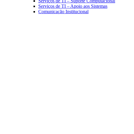
Serviços de TI – Suporte Computacional
Serviços de TI – Apoio aos Sistemas
Comunicação Institucional
Link para o Facebook
Link para o Linkedin
Link para o Instagram