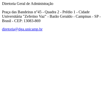
Diretoria Geral de Administração
Praça das Bandeiras n°45 - Quadra 2 - Prédio 1 - Cidade
Universitária "Zeferino Vaz" - Barão Geraldo - Campinas - SP -
Brasil - CEP: 13083-869
diretoria@dga.unicamp.br
Link para o Facebook
Link para o Linkedin
Link para o Instagram