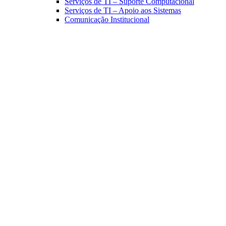
Serviços de TI – Suporte Computacional
Serviços de TI – Apoio aos Sistemas
Comunicação Institucional
Link para o Facebook
Link para o Linkedin
Link para o Instagram