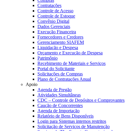
Compras
Contratações
Controle de Acesso
Controle de Estoque
Convênio Digital
Dados Gerenciais
Execução Financeira
Fornecedores e Credores
Gerenciamento SIAFEM
Liquidação e Despesa
Orçamento e Execução de Despesa
Patrimônio
Recebimento de Materiais e Serviços
Portal do Solicitante
Solicitações de Compras
Plano de Contratações Anual
Apoio
Agenda de Pregão
Atividades Simultâneas
CDC – Controle de Depósitos e Comprovantes
Caução de Concorrentes
Agenda de Importação
Relatório de Bens Disponíveis
Login para Sistemas internos restritos
Solicitação de Serviços de Manutenção