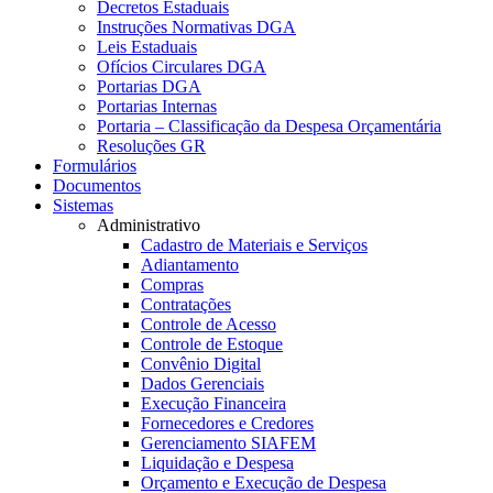
Decretos Estaduais
Instruções Normativas DGA
Leis Estaduais
Ofícios Circulares DGA
Portarias DGA
Portarias Internas
Portaria – Classificação da Despesa Orçamentária
Resoluções GR
Formulários
Documentos
Sistemas
Administrativo
Cadastro de Materiais e Serviços
Adiantamento
Compras
Contratações
Controle de Acesso
Controle de Estoque
Convênio Digital
Dados Gerenciais
Execução Financeira
Fornecedores e Credores
Gerenciamento SIAFEM
Liquidação e Despesa
Orçamento e Execução de Despesa