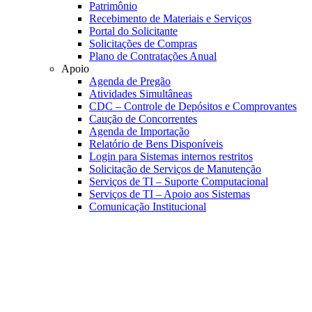
Patrimônio
Recebimento de Materiais e Serviços
Portal do Solicitante
Solicitações de Compras
Plano de Contratações Anual
Apoio
Agenda de Pregão
Atividades Simultâneas
CDC – Controle de Depósitos e Comprovantes
Caução de Concorrentes
Agenda de Importação
Relatório de Bens Disponíveis
Login para Sistemas internos restritos
Solicitação de Serviços de Manutenção
Serviços de TI – Suporte Computacional
Serviços de TI – Apoio aos Sistemas
Comunicação Institucional
Link para o Faceboo